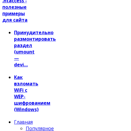
.htaccess -
полезные
примеры
для сайта
Принудительно
размонтировать
раздел
(umount
—
devi…
Как
взломать
WiFi с
WEP-
шифрованием
(Windows)
Главная
Популярное