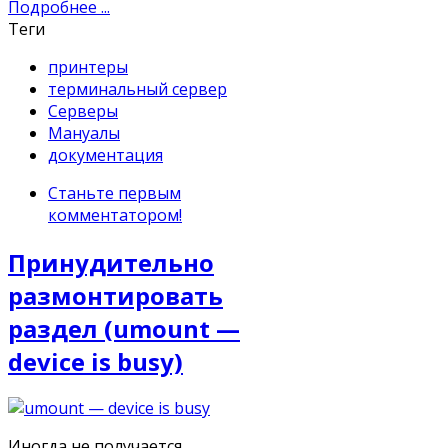
Подробнее ...
Теги
принтеры
терминальный сервер
Серверы
Мануалы
документация
Станьте первым
комментатором!
Принудительно
размонтировать
раздел (umount —
device is busy)
Иногда не получается