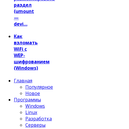
раздел
(umount
—
devi…
Как
взломать
WiFi с
WEP-
шифрованием
(Windows)
Главная
Популярное
Новое
Программы
Windows
Linux
Разработка
Серверы