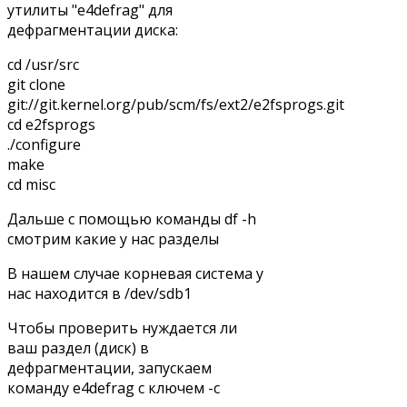
утилиты "e4defrag" для
дефрагментации диска:
cd /usr/src
git clone
git://git.kernel.org/pub/scm/fs/ext2/e2fsprogs.git
cd e2fsprogs
./configure
make
cd misc
Дальше с помощью команды df -h
смотрим какие у нас разделы
В нашем случае корневая система у
нас находится в /dev/sdb1
Чтобы проверить нуждается ли
ваш раздел (диск) в
дефрагментации, запускаем
команду e4defrag с ключем -c