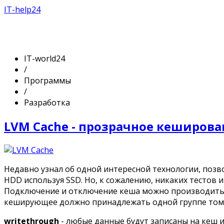
IT-help24
IT-world24
/
Программы
/
Разработка
LVM Cache - прозрачное кеширова
Недавно узнал об одной интересной технологии, по
HDD используя SSD. Но, к сожалению, никаких тестов и
Подключение и отключение кеша можно производить н
кеширующее должно принадлежать одной группе томо
writethrough
- любые данные будут записаны на кеш и