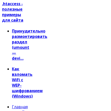
.htaccess -
полезные
примеры
для сайта
Принудительно
размонтировать
раздел
(umount
—
devi…
Как
взломать
WiFi с
WEP-
шифрованием
(Windows)
Главная