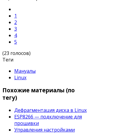
1
2
3
4
5
(23 голосов)
Теги
Мануалы
Linux
Похожие материалы (по
тегу)
Дефрагментация диска в Linux
ESP8266 — подключение для
прошивки
Управления настройками